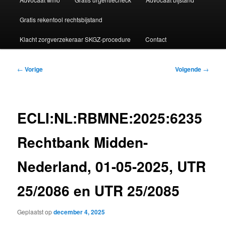
Gratis rekentool rechtsbijstand
Klacht zorgverzekeraar SKGZ-procedure
Contact
Bericht
←
Vorige
Volgende
→
navigatie
ECLI:NL:RBMNE:2025:6235
Rechtbank Midden-
Nederland, 01-05-2025, UTR
25/2086 en UTR 25/2085
Geplaatst op
december 4, 2025