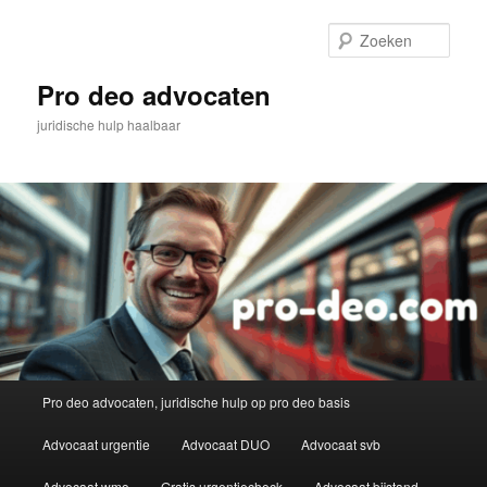
Spring
naar
Zoek
de
primaire
Pro deo advocaten
inhoud
juridische hulp haalbaar
Hoofdmenu
Pro deo advocaten, juridische hulp op pro deo basis
Advocaat urgentie
Advocaat DUO
Advocaat svb
Advocaat wmo
Gratis urgentiecheck
Advocaat bijstand