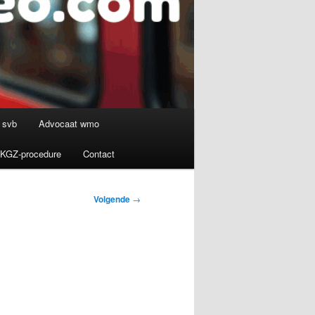
 svb
Advocaat wmo
SKGZ-procedure
Contact
Volgende
→