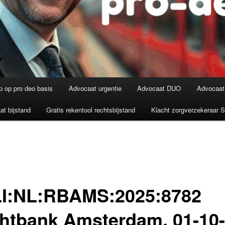
p op pro deo basis
Advocaat urgentie
Advocaat DUO
Advocaat
t bijstand
Gratis rekentool rechtsbijstand
Klacht zorgverzekeraar 
I:NL:RBAMS:2025:8782
htbank Amsterdam, 01-10-