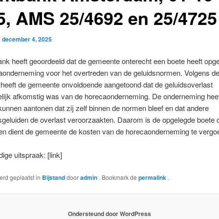
5, AMS 25/4692 en 25/4725
p
december 4, 2025
ank heeft geoordeeld dat de gemeente onterecht een boete heeft opg
aonderneming voor het overtreden van de geluidsnormen. Volgens d
 heeft de gemeente onvoldoende aangetoond dat de geluidsoverlast
lijk afkomstig was van de horecaonderneming. De onderneming heef
unnen aantonen dat zij zelf binnen de normen bleef en dat andere
geluiden de overlast veroorzaakten. Daarom is de opgelegde boete 
 en dient de gemeente de kosten van de horecaonderneming te vergo
ige uitspraak: [link]
werd geplaatst in
Bijstand
door
admin
. Bookmark de
permalink
.
Ondersteund door WordPress