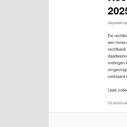
202
Geplaatst o
De rechtb
een horec
rechtbank
daadwerke
metingen k
omgevings
verklaard
Lees volled
Dit bericht 