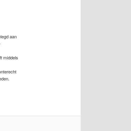
elegd aan
e
t middels
onterecht
eden.