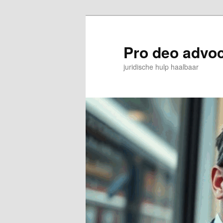
Spring
naar
de
Pro deo advo
primaire
juridische hulp haalbaar
inhoud