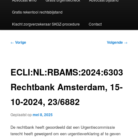
Gratis rekentool rechtsbijstand
Klacht zorgverzekeraar SKGZ-procedure
Contact
Bericht
←
Vorige
Volgende
→
navigatie
ECLI:NL:RBAMS:2024:6303
Rechtbank Amsterdam, 15-
10-2024, 23/6882
Geplaatst op
mei 8, 2025
De rechtbank heeft geoordeeld dat een Urgentiecommissie
terecht heeft geweigerd om een urgentieverklaring af te geven