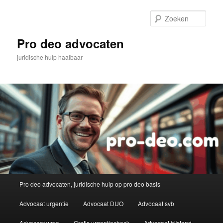
Spring
naar
Zoek
de
primaire
Pro deo advocaten
inhoud
juridische hulp haalbaar
Hoofdmenu
Pro deo advocaten, juridische hulp op pro deo basis
Advocaat urgentie
Advocaat DUO
Advocaat svb
Advocaat wmo
Gratis urgentiecheck
Advocaat bijstand