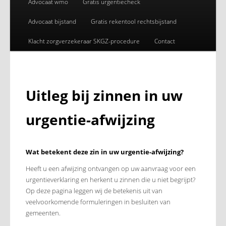
Advocaat wmo
Gratis urgentiecheck
Advocaat bijstand
Gratis rekentool rechtsbijstand
Klacht zorgverzekeraar SKGZ-procedure
Contact
Uitleg bij zinnen in uw
urgentie-afwijzing
Wat betekent deze zin in uw urgentie-afwijzing?
Heeft u een afwijzing ontvangen op uw aanvraag voor een
urgentieverklaring en herkent u zinnen die u niet begrijpt?
Op deze pagina leggen wij de betekenis uit van
veelvoorkomende formuleringen in besluiten van
gemeenten.